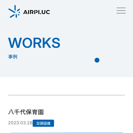
W
O
R
K
S
事例
八千代保育園
2023.03.28
空調設備